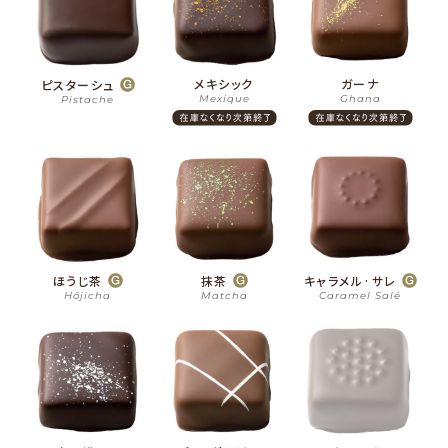
メキシック
ガーナ
ピスターシュ
Mexique
Ghana
Pistache
ほうじ茶
抹茶
キャラメル·サレ
Hōjicha
Matcha
Caramel Salé