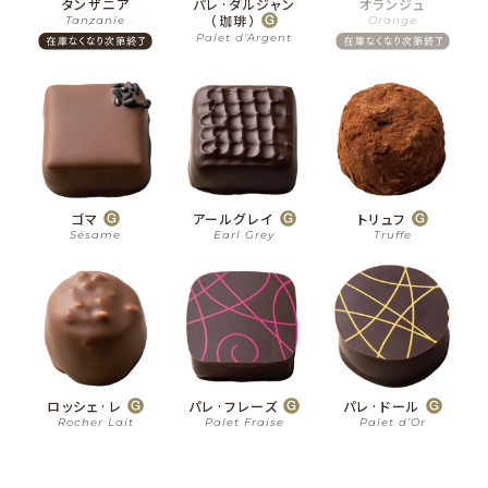
タンザニア
パレ·ダルジャン
オランジュ
（珈琲）
Tanzanie
Orange
Palet d’Argent
ゴマ
アールグレイ
トリュフ
Sésame
Earl Grey
Truffe
ロッシェ·レ
パレ·フレーズ
パレ·ドール
Rocher Lait
Palet Fraise
Palet d’Or