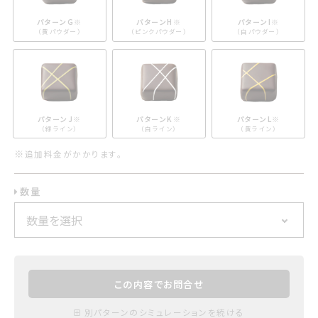
パターンG
※
パターンH
※
パターンI
※
（黄パウダー）
（ピンクパウダー）
（白パウダー）
パターンJ
※
パターンK
※
パターンL
※
（緑ライン）
（白ライン）
（黄ライン）
※
追加料金がかかります。
数量
この内容でお問合せ
別パターンのシミュレーションを続ける